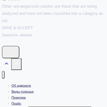
Other uncategorized cookies are those that are being
analyzed and have not been classified into a category as
yet.
SAVE & ACCEPT
Заказать звонок
×
Об адвокате
Виды помощи
Практика
Прайс